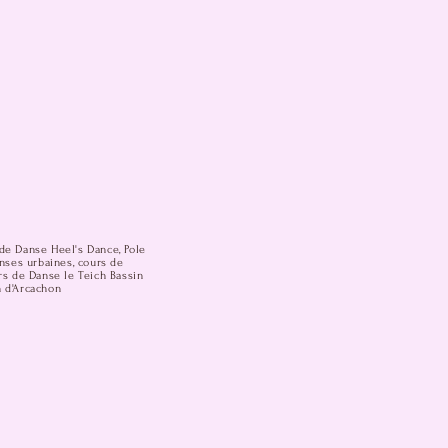
de Danse Heel's Dance, Pole
anses urbaines, cours de
rs de Danse le Teich Bassin
n d'Arcachon