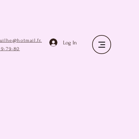
ruilhe@hotmail.fr
.
Log In
69-79-80