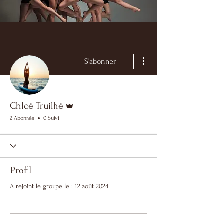
Plus d'actions
S'abonner
Administrateur
Chloé Truilhé
2 Abonnés
0 Suivi
Profil
A rejoint le groupe le : 12 août 2024