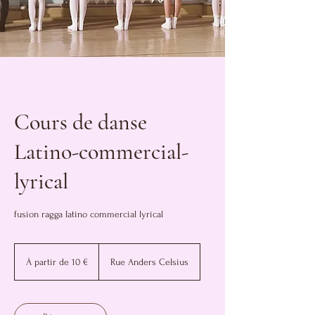
Cours de danse
Latino-commercial-
lyrical
fusion ragga latino commercial lyrical
À
partir
À partir de 10 €
Rue Anders Celsius
de
10
euros