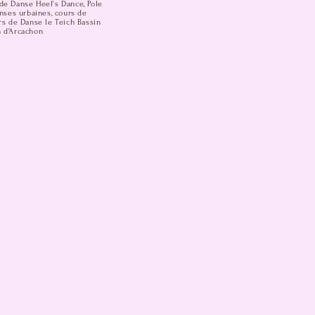
de Danse Heel's Dance, Pole
anses urbaines, cours de
rs de Danse le Teich Bassin
n d'Arcachon