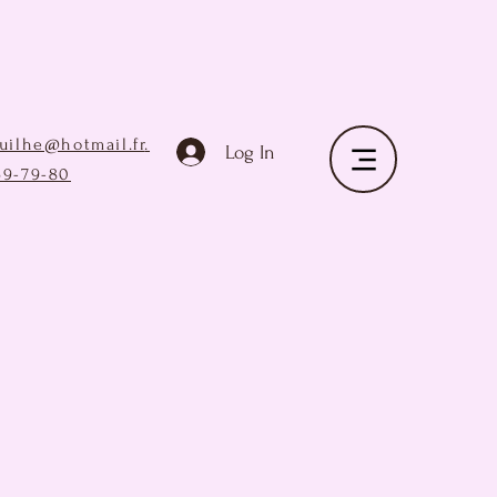
ruilhe@hotmail.fr
.
Log In
69-79-80