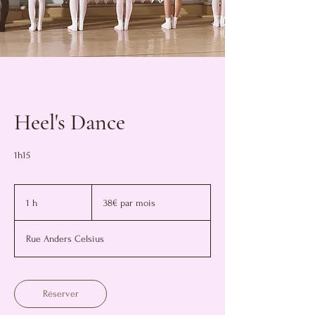
Heel's Dance
1h15
38€
par
1 h
1
38€ par mois
mois
Rue Anders Celsius
Réserver