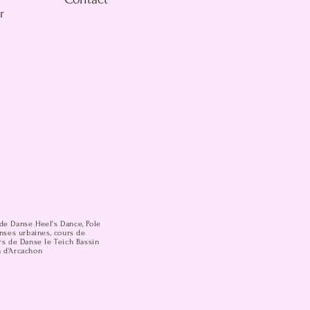
r
de Danse Heel's Dance, Pole
anses urbaines, cours de
rs de Danse le Teich Bassin
n d'Arcachon