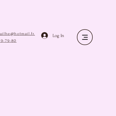
ruilhe@hotmail.fr
.
Log In
69-79-80