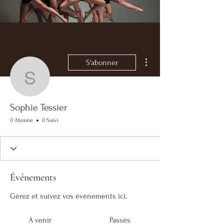
Plus d'actions
S'abonner
Sophie Tessier
Sophie Tessier
0 Abonné
0 Suivi
Événements
Gérez et suivez vos événements ici.
À venir
Passés