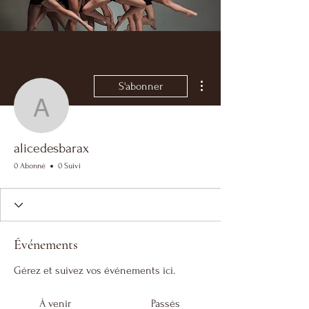
Plus d'actions
S'abonner
alicedesbarax
alicedesbarax
0 Abonné
0 Suivi
Événements
Gérez et suivez vos événements ici.
À venir
Passés