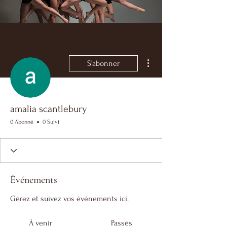
Plus d'actions
S'abonner
amalia scantlebury
0 Abonné
0 Suivi
Événements
Gérez et suivez vos événements ici.
À venir
Passés