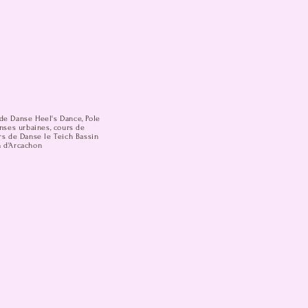
de Danse Heel's Dance, Pole
anses urbaines, cours de
rs de Danse le Teich Bassin
n d'Arcachon