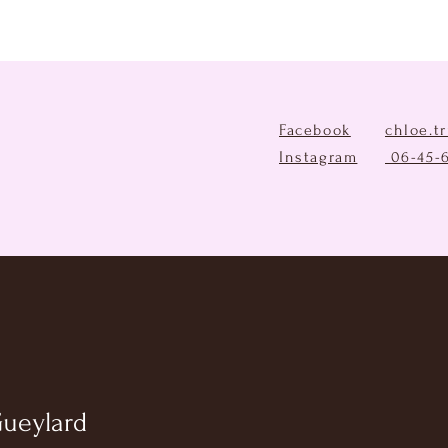
Facebook
chloe.t
Instagram
06-45-
Gueylard