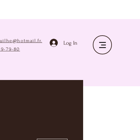
ruilhe@hotmail.fr
.
Log In
69-79-80
Plus d'actions