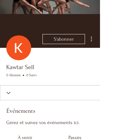
Plus d'actions
S'abonner
Kawtar Sell
0 Abonné
0 Suivi
Événements
Gérez et suivez vos événements ici.
À venir
Passés