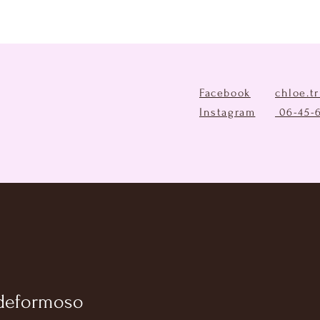
Facebook
chloe.t
Instagram
06-45-
deformoso
formoso