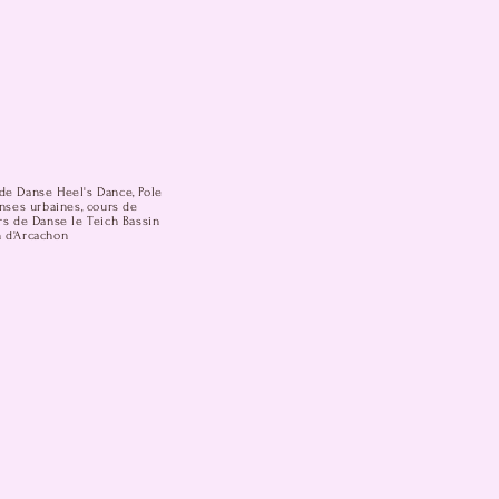
de Danse Heel's Dance, Pole
anses urbaines, cours de
rs de Danse le Teich Bassin
n d'Arcachon