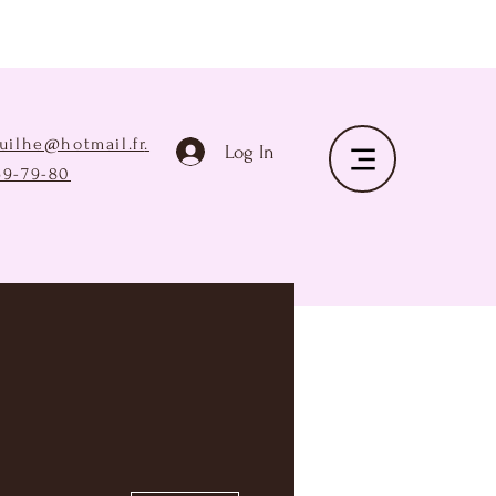
ruilhe@hotmail.fr
.
Log In
69-79-80
Plus d'actions