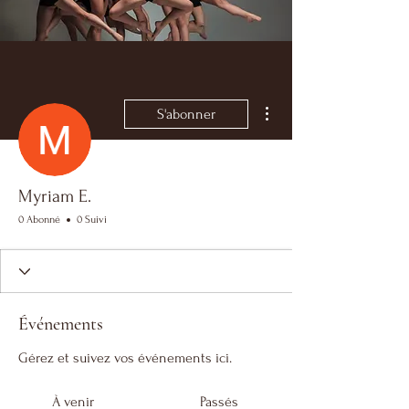
Plus d'actions
S'abonner
Myriam E.
0 Abonné
0 Suivi
Événements
Gérez et suivez vos événements ici.
À venir
Passés