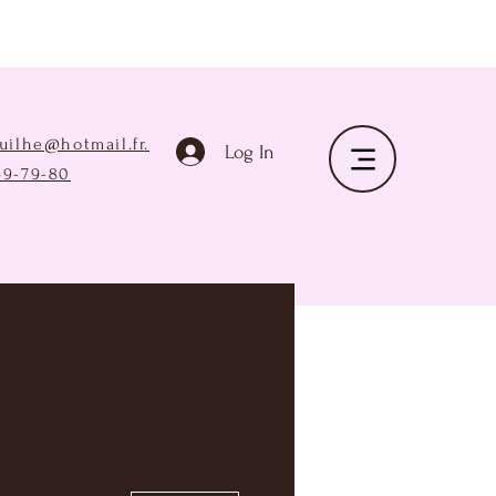
ruilhe@hotmail.fr
.
Log In
69-79-80
Plus d'actions