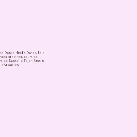
de Danse Heel's Dance, Pole
anses urbaines, cours de
rs de Danse le Teich Bassin
n d'Arcachon