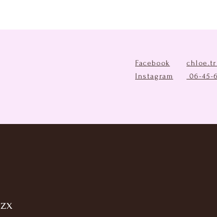
Facebook
chloe.t
Instagram
06-45-
jzx