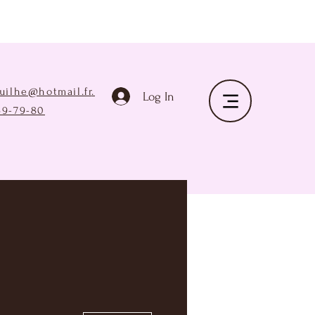
ruilhe@hotmail.fr
.
Log In
69-79-80
Plus d'actions