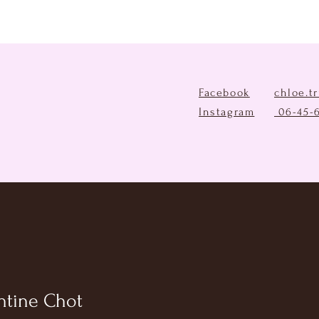
Facebook
chloe.t
Instagram
06-45-
tine Chot