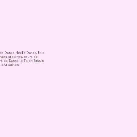
de Danse Heel's Dance, Pole
anses urbaines, cours de
rs de Danse le Teich Bassin
n d'Arcachon