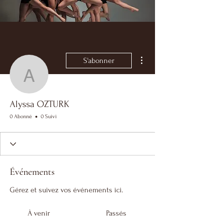
Plus d'actions
S'abonner
Alyssa OZTURK
Alyssa OZTURK
0 Abonné
0 Suivi
Événements
Gérez et suivez vos événements ici.
À venir
Passés